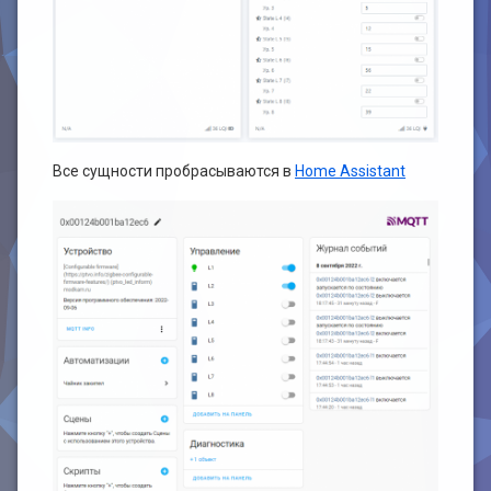
Все сущности пробрасываются в
Нome Аssistant