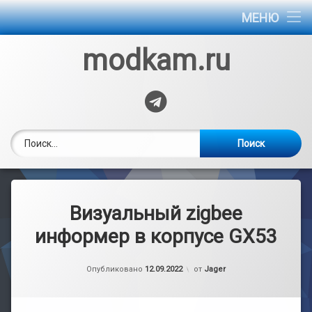
Главная
МЕНЮ
Обмен опытом
modkam.ru
Инструкции
Telegram
Найти:
Визуальный zigbee
информер в корпусе GX53
Обновлено на
16.02.2023
Опубликовано
12.09.2022
от
Jager