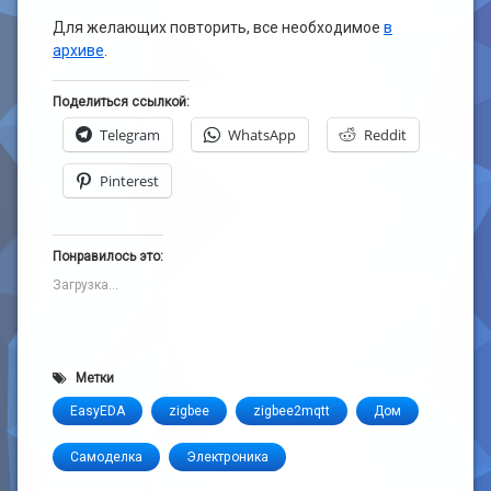
Для желающих повторить, все необходимое
в
архиве
.
Поделиться ссылкой:
Telegram
WhatsApp
Reddit
Pinterest
Понравилось это:
Загрузка...
Метки
EasyEDA
zigbee
zigbee2mqtt
Дом
Самоделка
Электроника