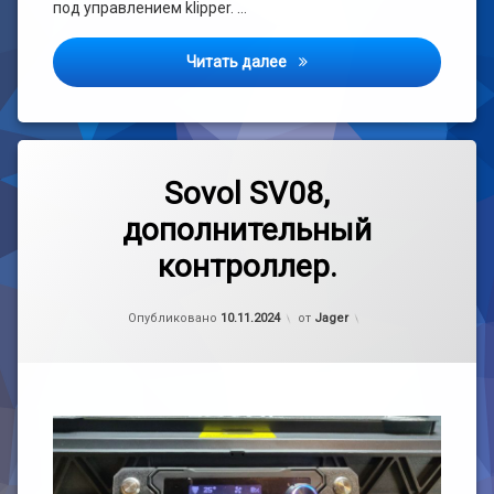
под управлением klipper. …
Sovol SV08 управление с кл
Читать далее
Метки
3
3D
комментария
Sovol SV08,
к
принтер
дополнительный
записи
Sovol
Klipper
контроллер.
SV08,
дополнительный
Sovol
контроллер.
Рубрики:
Обновлено на
handmade
05.08.2025
,
SV08
Опубликовано
10.11.2024
от
Jager
Железо