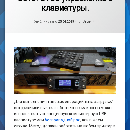
к
клавиатуры.
записи
Sovol
Sovol
SV08
SV08
Рубрики:
Обновлено на
3d
25.04.2025
управление
Опубликовано
25.04.2025
от
Jager
принтер
с
клавиатуры.
Для выполнения типовых операций типа загрузки/
выгрузки или вызова собственных макросов можно
использовать полноценную компьютерную USB
клавиатуру или
беспроводной pad
, как в моем
случае. Метод должен работать на любом принтере