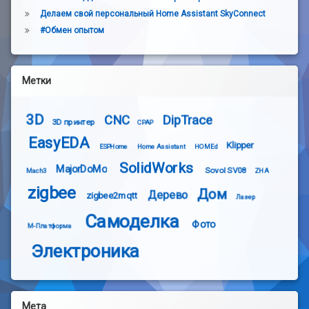
Делаем свой персональный Home Assistant SkyConnect
#Обмен опытом
Метки
3D
CNC
DipTrace
3D принтер
CPAP
EasyEDA
Klipper
ESPHome
Home Assistant
HOMEd
SolidWorks
MajorDoMo
Sovol SV08
Mach3
ZHA
zigbee
Дом
Дерево
zigbee2mqtt
Лазер
Самоделка
Фото
М-Платформа
Электроника
Мета