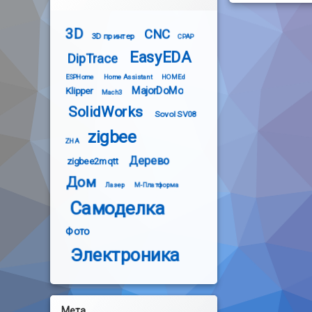
3D
CNC
3D принтер
CPAP
EasyEDA
DipTrace
ESPHome
Home Assistant
HOMEd
MajorDoMo
Klipper
Mach3
SolidWorks
Sovol SV08
zigbee
ZHA
Дерево
zigbee2mqtt
Дом
Лазер
М-Платформа
Самоделка
Фото
Электроника
Мета