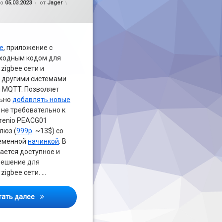
но
05.03.2023
от
Jager
e
, приложение с
ходным кодом для
zigbee сети и
с другими системами
 MQTT. Позволяет
льно
добавлять новые
 не требовательно к
erenio PEACG01
люз (
999р
. ~13$) cо
ременной
начинкой
. В
ается доступное и
решение для
zigbee сети. …
Установка HOMEd на Perenio PEACG01
тать далее