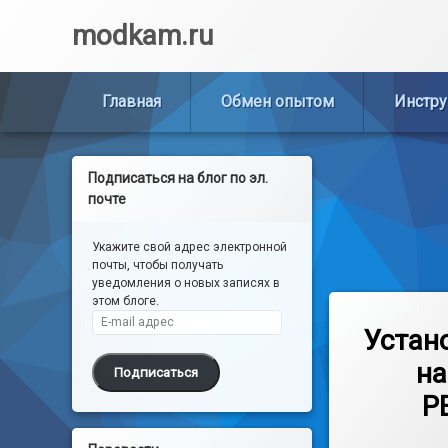
Перейти
modkam.ru
к
содержимому
Главная
Обмен опытом
Инстру
Подписаться на блог по эл.
почте
Укажите свой адрес электронной
почты, чтобы получать
уведомления о новых записях в
этом блоге.
Метки
4 коммен
E-mail адрес
HOMEd
Устан
на
zigbee
Подписаться
P
zigbee2mqtt