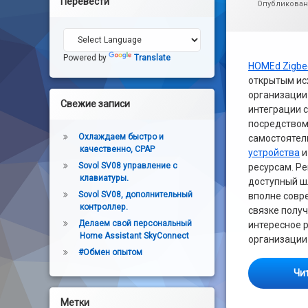
Перевести
Электроника
Опубликова
Powered by
Translate
HOMEd Zigbe
открытым ис
организации 
Свежие записи
интеграции 
посредством
Охлаждаем быстро и
самостояте
качественно, CPAP
устройства
и
Sovol SV08 управление с
ресурсам. P
клавиатуры.
доступный ш
Sovol SV08, дополнительный
вполне сов
контроллер.
связке получ
Делаем свой персональный
интересное 
Home Assistant SkyConnect
организации 
#Обмен опытом
Чи
Метки