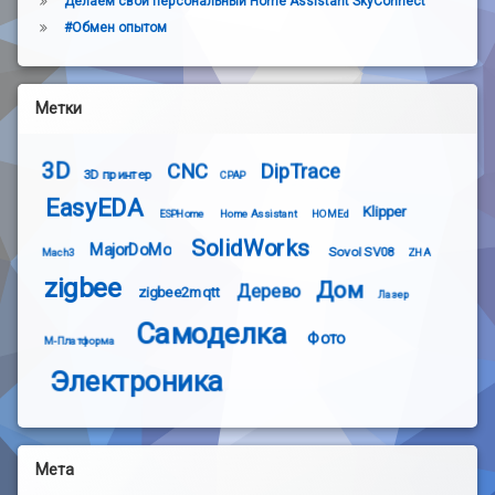
Делаем свой персональный Home Assistant SkyConnect
#Обмен опытом
Метки
3D
CNC
DipTrace
3D принтер
CPAP
EasyEDA
Klipper
ESPHome
Home Assistant
HOMEd
SolidWorks
MajorDoMo
Sovol SV08
Mach3
ZHA
zigbee
Дом
Дерево
zigbee2mqtt
Лазер
Самоделка
Фото
М-Платформа
Электроника
Мета