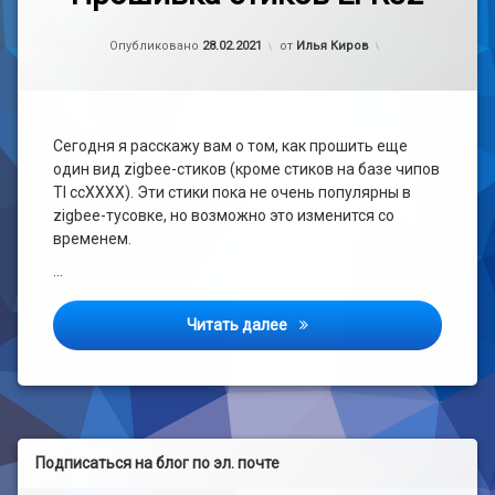
к
записи
Рубрики:
Обновлено на
20.09.2021
Обмен
Прошивка
Опубликовано
28.02.2021
от
Илья Киров
опытом
стиков
EFR32
Сегодня я расскажу вам о том, как прошить еще
один вид zigbee-стиков (кроме стиков на базе чипов
TI ccXXXX). Эти стики пока не очень популярны в
zigbee-тусовке, но возможно это изменится со
временем.
…
Прошивка стиков EFR32
Читать далее
Подписаться на блог по эл. почте