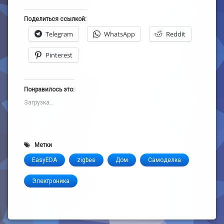
Поделиться ссылкой:
Telegram
WhatsApp
Reddit
Pinterest
Понравилось это:
Загрузка...
Метки
EasyEDA
zigbee
Дом
Самоделка
Электроника
Рубрики:
handmade