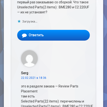
первый раз заказываю со сборкой. Что такое
Unselected Parts(2 items) : BME280 и С2 220UF
— их не установят?
Загрузка...
Ответить
Serg
:
22.02.2021 в 18:36
это в разделе заказа — Review Parts
Placement
там есть
Selected Parts(22 items): перечислены и
Unselected Parts(2 items) : BME280 и С2 220UF