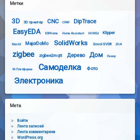
Метки
3D
CNC
DipTrace
3D принтер
CPAP
EasyEDA
Klipper
ESPHome
Home Assistant
HOMEd
SolidWorks
MajorDoMo
Sovol SV08
Mach3
ZHA
zigbee
Дом
Дерево
zigbee2mqtt
Лазер
Самоделка
Фото
М-Платформа
Электроника
Мета
Войти
Лента записей
Лента комментариев
WordPress.org