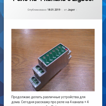
к
записи
MajorDoMo
Рубрики:
Обновлено на
handmade
27.10.2020
,
Реле
Опубликовано
18.01.2019
от
Jager
Железо
на
zigbee
4
канала
с
Дом
Zigbee.
Самоделка
Продолжаю делать различные устройства для
дома. Сегодня расскажу про реле на 4 канала + 4