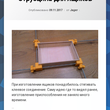
к
записи
CNC
Рубрики:
Обновлено на
handmade
09.11.2017
Струбцина
Опубликовано
09.11.2017
от
Jager
для
SolidWorks
ящиков
Дерево
Самоделка
При изготовлении ящиков понадобилось стягивать
клеевое соединение. Саму идею где то видел ранее,
изготовление приспособления не заняло много
времени.
…