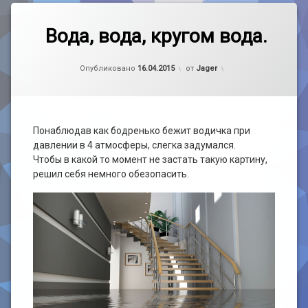
Метки
Добавить
Дом
комментарий
Вода, вода, кругом вода.
к
Вода,
Самоделка
Рубрики:
Обновлено на
handmade
25.05.2019
вода,
Опубликовано
16.04.2015
от
Jager
кругом
Электроника
вода.
Понаблюдав как бодренько бежит водичка при
давлении в 4 атмосферы, слегка задумался.
Чтобы в какой то момент не застать такую картину,
решил себя немного обезопасить.