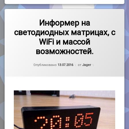
Метки
2
Дом
комментария
Информер на
к
светодиодных матрицах, с
записи
Самоделка
Информер
WiFi и массой
на
Электроника
светодиодных
возможностей.
матрицах,
с
WiFi
Рубрики:
Обновлено на
handmade
21.09.2017
Опубликовано
13.07.2016
от
Jager
и
массой
возможностей.