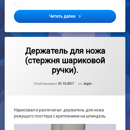
…
Фильтр «Циклон»
Читать далее
Метки
1
3D
комментарий
Держатель для ножа
к
(стержня шариковой
записи
CNC
Держатель
ручки).
для
Самоделка
ножа
(стержня
Рубрики:
Обновлено на
handmade
01.10.2017
Опубликовано
01.10.2017
от
Jager
шариковой
ручки).
Нарисовал и распечатал держатель для ножа
режущего плоттера с креплением на шпиндель.