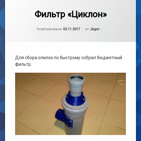
Метки
3
3D
комментария
Фильтр «Циклон»
к
записи
CNC
Рубрики:
Обновлено на
handmade
12.11.2017
Фильтр
Опубликовано
02.11.2017
от
Jager
«Циклон»
SolidWorks
Самоделка
Для сбора опилок по быстрому собрал бюджетный
фильтр.