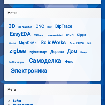
Метки
3D
CNC
DipTrace
3D принтер
CPAP
EasyEDA
Klipper
ESPHome
Home Assistant
HOMEd
SolidWorks
MajorDoMo
Sovol SV08
Mach3
ZHA
zigbee
Дом
Дерево
zigbee2mqtt
Лазер
Самоделка
Фото
М-Платформа
Электроника
Мета
Войти
Лента записей