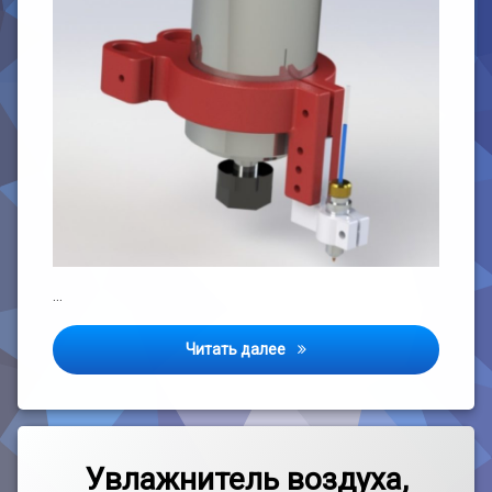
…
Держатель для ножа (стерж
Читать далее
Метки
3
Дом
комментария
Увлажнитель воздуха,
к