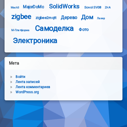
SolidWorks
MajorDoMo
Sovol SV08
Mach3
ZHA
zigbee
Дом
Дерево
zigbee2mqtt
Лазер
Самоделка
Фото
М-Платформа
Электроника
Мета
Войти
Лента записей
Лента комментариев
WordPress.org