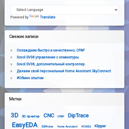
Powered by
Translate
Свежие записи
Охлаждаем быстро и качественно, CPAP
Sovol SV08 управление с клавиатуры.
Sovol SV08, дополнительный контроллер.
Делаем свой персональный Home Assistant SkyConnect
#Обмен опытом
Метки
3D
CNC
DipTrace
3D принтер
CPAP
EasyEDA
Klipper
ESPHome
Home Assistant
HOMEd