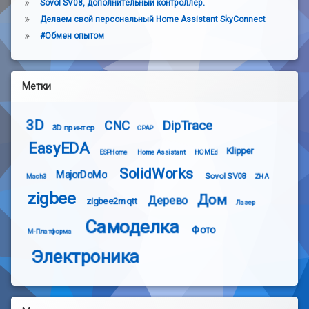
Sovol SV08, дополнительный контроллер.
Делаем свой персональный Home Assistant SkyConnect
#Обмен опытом
Метки
3D
CNC
DipTrace
3D принтер
CPAP
EasyEDA
Klipper
ESPHome
Home Assistant
HOMEd
SolidWorks
MajorDoMo
Sovol SV08
Mach3
ZHA
zigbee
Дом
Дерево
zigbee2mqtt
Лазер
Самоделка
Фото
М-Платформа
Электроника