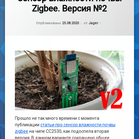
к
Zigbee. Версия №2
записи
zigbee
Сенсор
влажности
Рубрики:
Обновлено на
handmade
02.06.2024
,
Самоделка
почвы
Опубликовано
25.08.2020
от
Jager
Железо
Zigbee.
Версия
Электроника
№2
Прошло не так много времени с момента
публикации
статьи про сенсор влажности почвы
zigbee
на чипе СС2530, как подоспела вторая
версия. В данном варианте сокращено общее