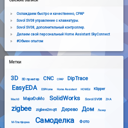
Свежие записи
Охлаждаем быстро и качественно, CPAP
Sovol SV08 управление с клавиатуры.
Sovol SV08, дополнительный контроллер.
Делаем свой персональный Home Assistant SkyConnect
#Обмен опытом
Метки
3D
CNC
DipTrace
3D принтер
CPAP
EasyEDA
Klipper
ESPHome
Home Assistant
HOMEd
SolidWorks
MajorDoMo
Sovol SV08
Mach3
ZHA
zigbee
Дом
Дерево
zigbee2mqtt
Лазер
Самоделка
Фото
М-Платформа