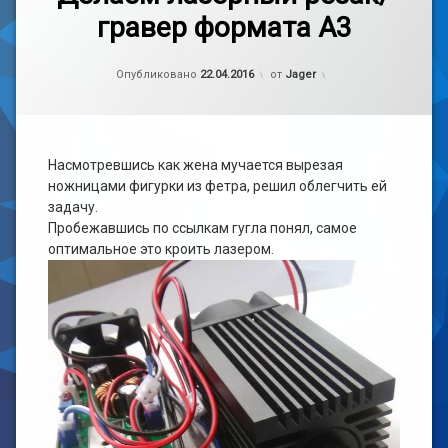
к
гравер формата А3
записи
Лазер
Делаем
лазерный
Рубрики:
Обновлено на
handmade
27.08.2021
резак/
Опубликовано
22.04.2016
от
Jager
гравер
формата
А3
Насмотревшись как жена мучается вырезая
ножницами фигурки из фетра, решил облегчить ей
задачу.
Пробежавшись по ссылкам гугла понял, самое
оптимальное это кроить лазером.