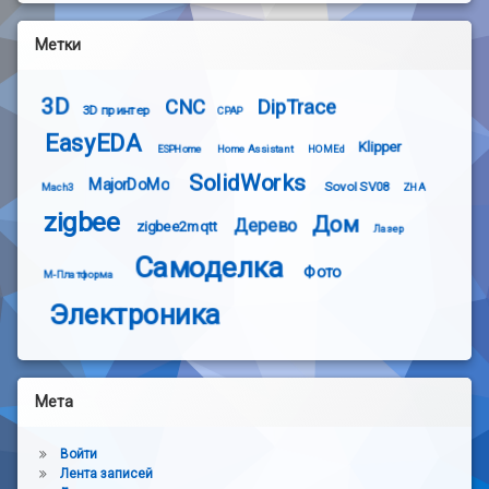
Метки
3D
CNC
DipTrace
3D принтер
CPAP
EasyEDA
Klipper
ESPHome
Home Assistant
HOMEd
SolidWorks
MajorDoMo
Sovol SV08
Mach3
ZHA
zigbee
Дом
Дерево
zigbee2mqtt
Лазер
Самоделка
Фото
М-Платформа
Электроника
Мета
Войти
Лента записей